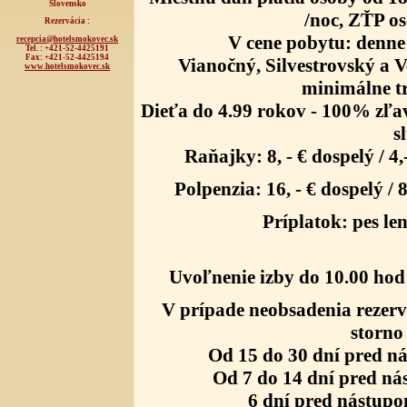
Slovensko
/noc, ZŤP o
Rezervácia :
V cene pobytu: denne
recepcia@hotelsmokovec.sk
Tel. : +421-52-4425191
Fax: +421-52-4425194
Vianočný, Silvestrovský a 
www.hotelsmokovec.sk
minimálne tr
Dieťa do 4.99 rokov - 100% zľa
s
Raňajky: 8, - € dospelý / 4
Polpenzia: 16, - € dospelý / 
Príplatok: pes le
Uvoľnenie izby do 10.00 hod 
V prípade neobsadenia rezerv
storno
Od 15 do 30 dní pred n
Od 7 do 14 dní pred n
6 dní pred nástup