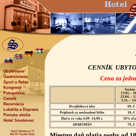
CENNÍK UBYTO
Ubytovanie
Gastronómia
Cena za jedn
Šport a Relax
Kongresy
Sezóna
Fotogaléria
13.01. - 1
23.04. – 1
Cenník
3.11. – 14
Rezervácia
Dvojlôžková izba
69,-€
Lokalita a Doprava
Príplatok za neobsadené lôžko
10,-€
Ponuka okolia
Dieťa vo veku 4,99 -14,99 r.
50% zľa
Hotel Smokovec
APARTMÁN
79,-€
Starý Smokovec 25
Miestnu daň platia osoby od 18
062 01 Vysoké Tatry